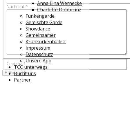
Anna Lina Wernecke
Nachricht
*
Charlotte Dobbrunz
Funkengarde
Gemischte Garde
Showdance
Gemeinsamer
Kronkorkenballett
Impressum
Datenschutz
Unsere App
Captcha
*
TCC unterwegs
Bucht uns
E-Mail senden
Partner