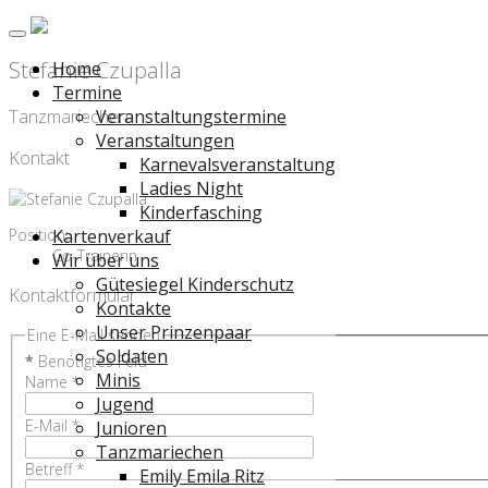
Stefanie Czupalla
Home
Termine
Tanzmariechen
Veranstaltungstermine
Veranstaltungen
Kontakt
Karnevalsveranstaltung
Ladies Night
Kinderfasching
Position:
Kartenverkauf
Co-Trainerin
Wir über uns
Gütesiegel Kinderschutz
Kontaktformular
Kontakte
Unser Prinzenpaar
Eine E-Mail senden
Soldaten
*
Benötigtes Feld
Minis
Name
*
Jugend
E-Mail
*
Junioren
Tanzmariechen
Betreff
*
Emily Emila Ritz