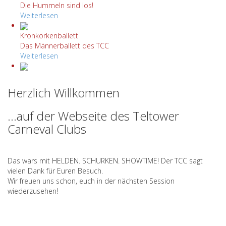
Die Hummeln sind los!
Weiterlesen
Kronkorkenballett
Das Männerballett des TCC
Weiterlesen
Minis
Noch klein aber schon ganz groß!
Herzlich Willkommen
Weiterlesen
…auf der Webseite des Teltower
Showdance
Carneval Clubs
..it's Showtime
Weiterlesen
Das wars mit HELDEN. SCHURKEN. SHOWTIME! Der TCC sagt
vielen Dank für Euren Besuch.
Wir freuen uns schon, euch in der nächsten Session
wiederzusehen!